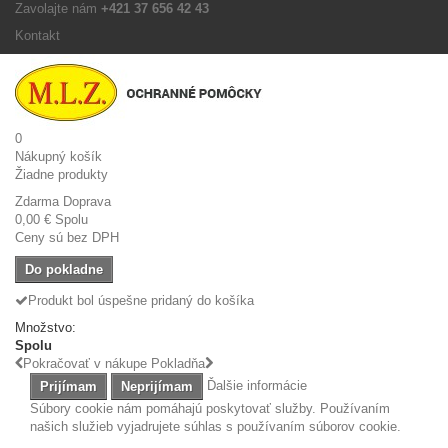
Zavolajte nám
+421 37 656 42 43
Kontakt
0
Nákupný košík
Žiadne produkty
Zdarma
Doprava
0,00 €
Spolu
Ceny sú bez DPH
Do pokladne
Produkt bol úspešne pridaný do košíka
Množstvo:
Spolu
Pokračovať v nákupe
Pokladňa
Ďalšie informácie
Prijímam
Neprijímam
Súbory cookie nám pomáhajú poskytovať služby. Používaním
našich služieb vyjadrujete súhlas s používaním súborov cookie.