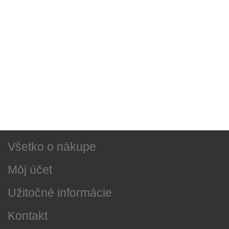
Sociálne siete
Najnovšie správy
O našej firme
Všetko o nákupe
Môj účet
Užitočné informácie
Kontakt