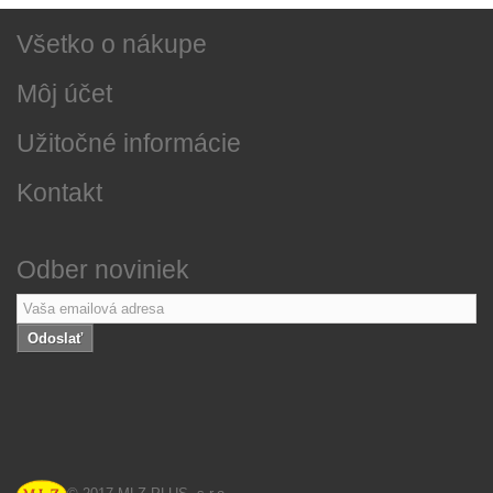
Všetko o nákupe
Môj účet
Užitočné informácie
Kontakt
Odber noviniek
Odoslať