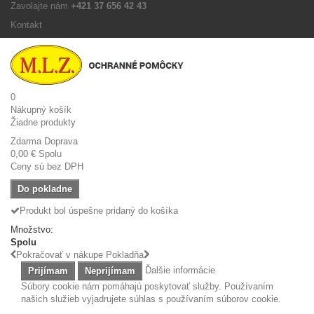
Zavolajte nám
+421 37 656 42 43
Kontakt
0
Nákupný košík
Žiadne produkty
Zdarma
Doprava
0,00 €
Spolu
Ceny sú bez DPH
Do pokladne
Produkt bol úspešne pridaný do košíka
Množstvo:
Spolu
Pokračovať v nákupe
Pokladňa
Ďalšie informácie
Prijímam
Neprijímam
Súbory cookie nám pomáhajú poskytovať služby. Používaním
našich služieb vyjadrujete súhlas s používaním súborov cookie.