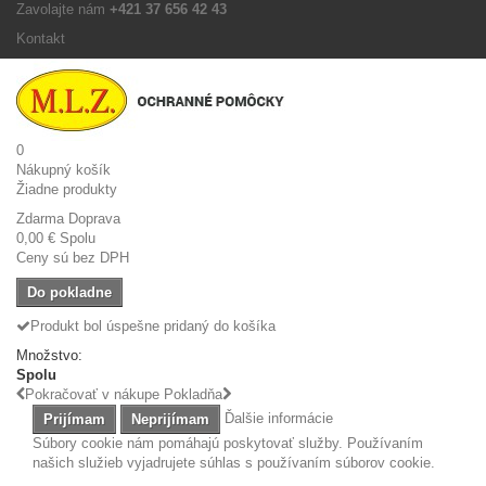
Zavolajte nám
+421 37 656 42 43
Kontakt
0
Nákupný košík
Žiadne produkty
Zdarma
Doprava
0,00 €
Spolu
Ceny sú bez DPH
Do pokladne
Produkt bol úspešne pridaný do košíka
Množstvo:
Spolu
Pokračovať v nákupe
Pokladňa
Ďalšie informácie
Prijímam
Neprijímam
Súbory cookie nám pomáhajú poskytovať služby. Používaním
našich služieb vyjadrujete súhlas s používaním súborov cookie.