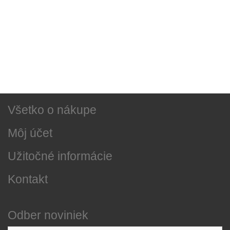
Sociálne siete
Najnovšie správy
O našej firme
Všetko o nákupe
Môj účet
Užitočné informácie
Kontakt
Odber noviniek