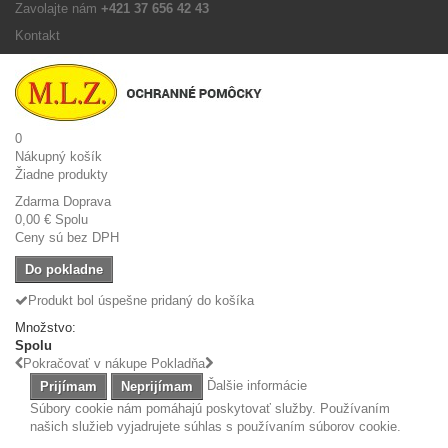
Zavolajte nám
+421 37 656 42 43
Kontakt
0
Nákupný košík
Žiadne produkty
Zdarma
Doprava
0,00 €
Spolu
Ceny sú bez DPH
Do pokladne
Produkt bol úspešne pridaný do košíka
Množstvo:
Spolu
Pokračovať v nákupe
Pokladňa
Ďalšie informácie
Prijímam
Neprijímam
Súbory cookie nám pomáhajú poskytovať služby. Používaním
našich služieb vyjadrujete súhlas s používaním súborov cookie.