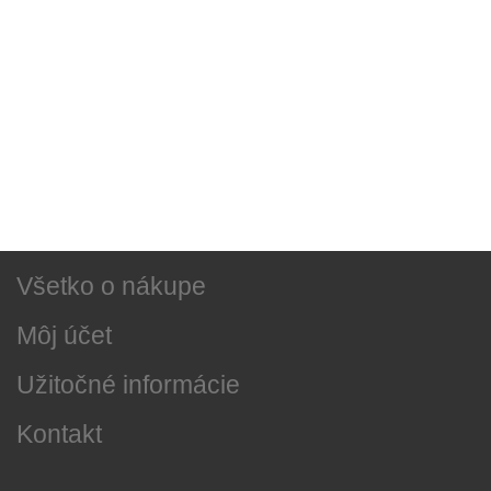
Sociálne siete
Najnovšie správy
O našej firme
Všetko o nákupe
Môj účet
Užitočné informácie
Kontakt