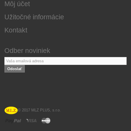
Môj účet
Užitočné informácie
Kontakt
Odber noviniek
Odoslať
© 2017 MLZ PLUS, s.r.o.