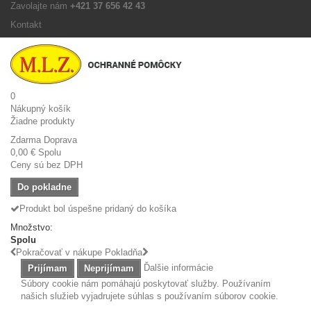
Zavolajte nám
+421 37 656 42 43
Kontakt
0
Nákupný košík
Žiadne produkty
Zdarma
Doprava
0,00 €
Spolu
Ceny sú bez DPH
Do pokladne
Produkt bol úspešne pridaný do košíka
Množstvo:
Spolu
Pokračovať v nákupe
Pokladňa
Ďalšie informácie
Prijímam
Neprijímam
Súbory cookie nám pomáhajú poskytovať služby. Používaním
našich služieb vyjadrujete súhlas s používaním súborov cookie.