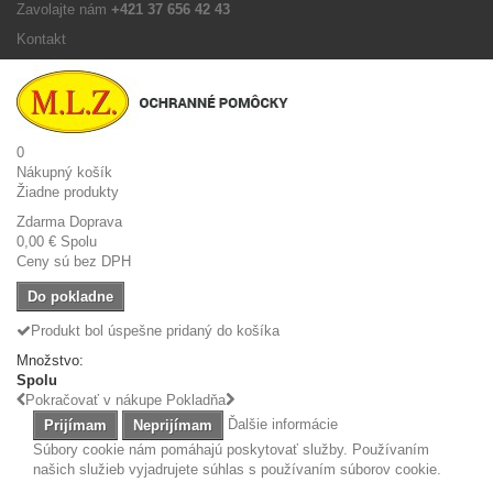
Zavolajte nám
+421 37 656 42 43
Kontakt
0
Nákupný košík
Žiadne produkty
Zdarma
Doprava
0,00 €
Spolu
Ceny sú bez DPH
Do pokladne
Produkt bol úspešne pridaný do košíka
Množstvo:
Spolu
Pokračovať v nákupe
Pokladňa
Ďalšie informácie
Prijímam
Neprijímam
Súbory cookie nám pomáhajú poskytovať služby. Používaním
našich služieb vyjadrujete súhlas s používaním súborov cookie.