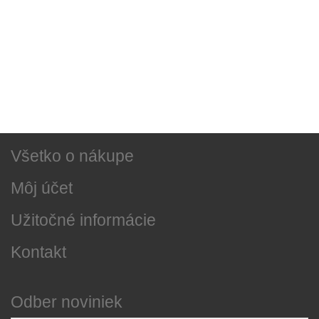
Sociálne siete
Najnovšie správy
O našej firme
Všetko o nákupe
Môj účet
Užitočné informácie
Kontakt
Odber noviniek