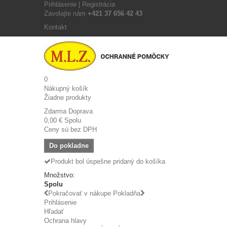
Prihlásenie | Registrácia
Zavolajte nám
+421 37 656 42 43
Kontakt
0
Nákupný košík
Žiadne produkty
Zdarma
Doprava
0,00 €
Spolu
Ceny sú bez DPH
Do pokladne
Produkt bol úspešne pridaný do košíka
Množstvo:
Spolu
Pokračovať v nákupe
Pokladňa
Prihlásenie
Hľadať
Ochrana hlavy