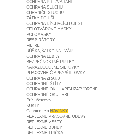
OCHRANA PRI ZVÁRANÍ
OCHRANA SLUCHU
CHRÁNIČE SLUCHU
ZÁTKY DO UŠÍ
OCHRANA DÝCHACÍCH CIEST
CELOTVÁROVÉ MASKY
POLOMASKY
RESPIRÁTORY
FILTRE
RÚŠKA,ŠATKY NA TVÁR
OCHRANA LEBKY
BEZPEČNOSTNÉ PRILBY
NÁRAZUODOLNÉ ŠILTOVKY
PRACOVNÉ ČIAPKY/ŠILTOVKY
OCHRANA ZRAKU
OCHRANNÉ ŠTÍTY
OCHRANNÉ OKULIARE-UZATVORENÉ
OCHRANNÉ OKULIARE
Príslušenstvo
KUKLY
Ochrana tela
NOVINKY
REFLEXNÉ PRACOVNÉ ODEVY
REFLEXNÉ VESTY
REFLEXNÉ BUNDY
REFLEXNÉ TRIČKÁ