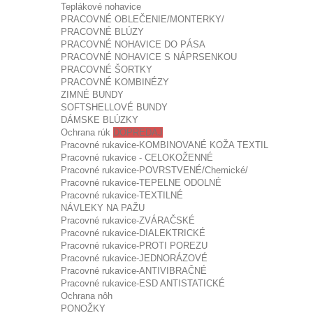
Teplákové nohavice
PRACOVNÉ OBLEČENIE/MONTERKY/
PRACOVNÉ BLÚZY
PRACOVNÉ NOHAVICE DO PÁSA
PRACOVNÉ NOHAVICE S NÁPRSENKOU
PRACOVNÉ ŠORTKY
PRACOVNÉ KOMBINÉZY
ZIMNÉ BUNDY
SOFTSHELLOVÉ BUNDY
DÁMSKE BLÚZKY
Ochrana rúk
DOPREDAJ
Pracovné rukavice-KOMBINOVANÉ KOŽA TEXTIL
Pracovné rukavice - CELOKOŽENNÉ
Pracovné rukavice-POVRSTVENÉ/Chemické/
Pracovné rukavice-TEPELNE ODOLNÉ
Pracovné rukavice-TEXTILNÉ
NÁVLEKY NA PAŽU
Pracovné rukavice-ZVÁRAČSKÉ
Pracovné rukavice-DIALEKTRICKÉ
Pracovné rukavice-PROTI POREZU
Pracovné rukavice-JEDNORÁZOVÉ
Pracovné rukavice-ANTIVIBRAČNÉ
Pracovné rukavice-ESD ANTISTATICKÉ
Ochrana nôh
PONOŽKY