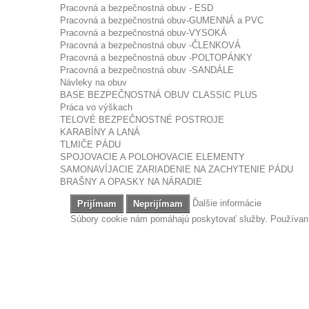
Pracovná a bezpečnostná obuv - ESD
Pracovná a bezpečnostná obuv-GUMENNÁ a PVC
Pracovná a bezpečnostná obuv-VYSOKÁ
Pracovná a bezpečnostná obuv -ČLENKOVÁ
Pracovná a bezpečnostná obuv -POLTOPÁNKY
Pracovná a bezpečnostná obuv -SANDÁLE
Návleky na obuv
BASE BEZPEČNOSTNÁ OBUV CLASSIC PLUS
Práca vo výškach
TELOVÉ BEZPEČNOSTNÉ POSTROJE
KARABÍNY A LANÁ
TLMIČE PÁDU
SPOJOVACIE A POLOHOVACIE ELEMENTY
SAMONAVÍJACIE ZARIADENIE NA ZACHYTENIE PÁDU
BRAŠNY A OPASKY NA NÁRADIE
Ďalšie informácie
Prijímam
Neprijímam
Súbory cookie nám pomáhajú poskytovať služby. Používaním
B&C
ZOZNAM PRODUKTOV VÝROBCU / ZNAČKY: