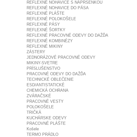
REFLEXNÉ NOHAVICE S NÁPRSENKOU
REFLEXNÉ NOHAVICE DO PÁSA
REFLEXNÉ PLÁŠTE
REFLEXNÉ POLOKOŠELE
REFLEXNÉ PÁSY
REFLEXNÉ ŠORTKY
REFLEXNÉ PRACOVNÉ ODEVY DO DAŽĎA
REFLEXNÉ KOMBINÉZY
REFLEXNÉ MIKINY
ZÁSTERY
JEDNORÁZOVÉ PRACOVNÉ ODEVY
MIKINY-SVETRE
PRÍSLUŠENSTVO
PRACOVNÉ ODEVY DO DAŽĎA
TECHNICKÉ OBLEČENIE
ESD/ANTISTATICKÉ
CHEMICKÁ OCHRANA
ZVÁRAČSKÉ
PRACOVNÉ VESTY
POLOKOŠELE
TRIČKÁ
KUCHÁRSKE ODEVY
PRACOVNÉ PLÁŠTE
Košele
TERMO PRÁDLO