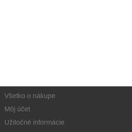
Sociálne siete
Najnovšie správy
O našej firme
Všetko o nákupe
Môj účet
Užitočné informácie