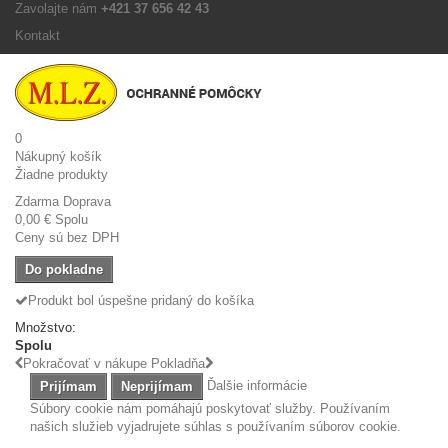
Zavolajte nám
+421 37 656 42 43
Kontakt
0
Nákupný košík
Žiadne produkty
Zdarma
Doprava
0,00 €
Spolu
Ceny sú bez DPH
Do pokladne
Produkt bol úspešne pridaný do košíka
Množstvo:
Spolu
Pokračovať v nákupe
Pokladňa
Ďalšie informácie
Prijímam
Neprijímam
Súbory cookie nám pomáhajú poskytovať služby. Používaním
našich služieb vyjadrujete súhlas s používaním súborov cookie.