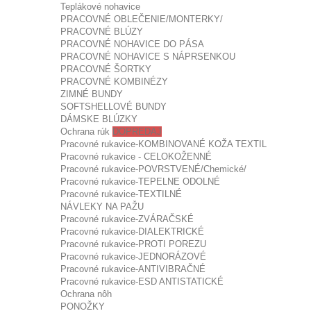
Teplákové nohavice
PRACOVNÉ OBLEČENIE/MONTERKY/
PRACOVNÉ BLÚZY
PRACOVNÉ NOHAVICE DO PÁSA
PRACOVNÉ NOHAVICE S NÁPRSENKOU
PRACOVNÉ ŠORTKY
PRACOVNÉ KOMBINÉZY
ZIMNÉ BUNDY
SOFTSHELLOVÉ BUNDY
DÁMSKE BLÚZKY
Ochrana rúk
DOPREDAJ
Pracovné rukavice-KOMBINOVANÉ KOŽA TEXTIL
Pracovné rukavice - CELOKOŽENNÉ
Pracovné rukavice-POVRSTVENÉ/Chemické/
Pracovné rukavice-TEPELNE ODOLNÉ
Pracovné rukavice-TEXTILNÉ
NÁVLEKY NA PAŽU
Pracovné rukavice-ZVÁRAČSKÉ
Pracovné rukavice-DIALEKTRICKÉ
Pracovné rukavice-PROTI POREZU
Pracovné rukavice-JEDNORÁZOVÉ
Pracovné rukavice-ANTIVIBRAČNÉ
Pracovné rukavice-ESD ANTISTATICKÉ
Ochrana nôh
PONOŽKY