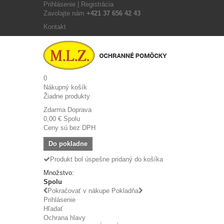
Prihlásenie | Registrácia
Zavolajte nám
+421 37 656 42 43
Kontakt
0
Nákupný košík
Žiadne produkty
Zdarma
Doprava
0,00 €
Spolu
Ceny sú bez DPH
Do pokladne
Produkt bol úspešne pridaný do košíka
Množstvo:
Spolu
Pokračovať v nákupe
Pokladňa
Prihlásenie
Hľadať
Ochrana hlavy