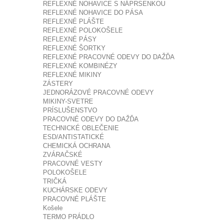
REFLEXNÉ NOHAVICE S NÁPRSENKOU
REFLEXNÉ NOHAVICE DO PÁSA
REFLEXNÉ PLÁŠTE
REFLEXNÉ POLOKOŠELE
REFLEXNÉ PÁSY
REFLEXNÉ ŠORTKY
REFLEXNÉ PRACOVNÉ ODEVY DO DAŽĎA
REFLEXNÉ KOMBINÉZY
REFLEXNÉ MIKINY
ZÁSTERY
JEDNORÁZOVÉ PRACOVNÉ ODEVY
MIKINY-SVETRE
PRÍSLUŠENSTVO
PRACOVNÉ ODEVY DO DAŽĎA
TECHNICKÉ OBLEČENIE
ESD/ANTISTATICKÉ
CHEMICKÁ OCHRANA
ZVÁRAČSKÉ
PRACOVNÉ VESTY
POLOKOŠELE
TRIČKÁ
KUCHÁRSKE ODEVY
PRACOVNÉ PLÁŠTE
Košele
TERMO PRÁDLO