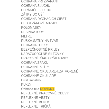
OCHRANA PRI ZVÁRANÍ
OCHRANA SLUCHU
CHRÁNIČE SLUCHU
ZÁTKY DO UŠÍ
OCHRANA DÝCHACÍCH CIEST
CELOTVÁROVÉ MASKY
POLOMASKY
RESPIRÁTORY
FILTRE
RÚŠKA,ŠATKY NA TVÁR
OCHRANA LEBKY
BEZPEČNOSTNÉ PRILBY
NÁRAZUODOLNÉ ŠILTOVKY
PRACOVNÉ ČIAPKY/ŠILTOVKY
OCHRANA ZRAKU
OCHRANNÉ ŠTÍTY
OCHRANNÉ OKULIARE-UZATVORENÉ
OCHRANNÉ OKULIARE
Príslušenstvo
KUKLY
Ochrana tela
NOVINKY
REFLEXNÉ PRACOVNÉ ODEVY
REFLEXNÉ VESTY
REFLEXNÉ BUNDY
REFLEXNÉ TRIČKÁ