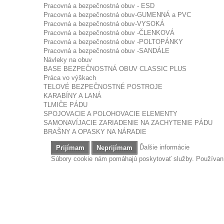
Pracovná a bezpečnostná obuv - ESD
Pracovná a bezpečnostná obuv-GUMENNÁ a PVC
Pracovná a bezpečnostná obuv-VYSOKÁ
Pracovná a bezpečnostná obuv -ČLENKOVÁ
Pracovná a bezpečnostná obuv -POLTOPÁNKY
Pracovná a bezpečnostná obuv -SANDÁLE
Návleky na obuv
BASE BEZPEČNOSTNÁ OBUV CLASSIC PLUS
Práca vo výškach
TELOVÉ BEZPEČNOSTNÉ POSTROJE
KARABÍNY A LANÁ
TLMIČE PÁDU
SPOJOVACIE A POLOHOVACIE ELEMENTY
SAMONAVÍJACIE ZARIADENIE NA ZACHYTENIE PÁDU
BRAŠNY A OPASKY NA NÁRADIE
Ďalšie informácie
Prijímam
Neprijímam
Súbory cookie nám pomáhajú poskytovať služby. Používaním
Ochrana tela
TECHNICKÉ OBLEČENIE
ESD/ANTISTATICK
NAŠE PREDAJNE