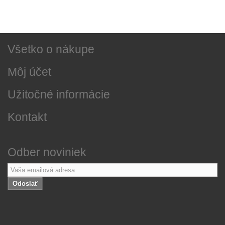
Najnovšie správy
O našej firme
Všetko o nákupe
Môj účet
Užitočné informácie
Kontakt
Odber noviniek
Odoslať