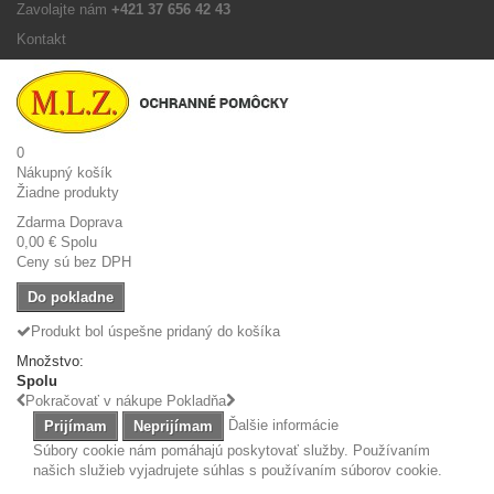
Zavolajte nám
+421 37 656 42 43
Kontakt
0
Nákupný košík
Žiadne produkty
Zdarma
Doprava
0,00 €
Spolu
Ceny sú bez DPH
Do pokladne
Produkt bol úspešne pridaný do košíka
Množstvo:
Spolu
Pokračovať v nákupe
Pokladňa
Ďalšie informácie
Prijímam
Neprijímam
Súbory cookie nám pomáhajú poskytovať služby. Používaním
našich služieb vyjadrujete súhlas s používaním súborov cookie.