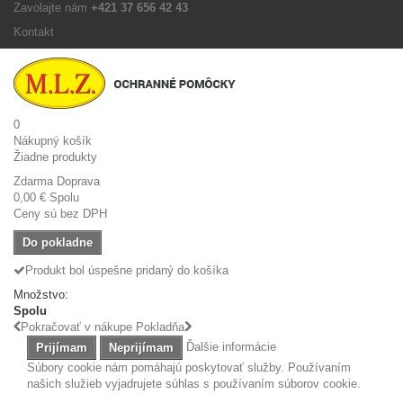
Zavolajte nám
+421 37 656 42 43
Kontakt
0
Nákupný košík
Žiadne produkty
Zdarma
Doprava
0,00 €
Spolu
Ceny sú bez DPH
Do pokladne
Produkt bol úspešne pridaný do košíka
Množstvo:
Spolu
Pokračovať v nákupe
Pokladňa
Ďalšie informácie
Prijímam
Neprijímam
Súbory cookie nám pomáhajú poskytovať služby. Používaním
našich služieb vyjadrujete súhlas s používaním súborov cookie.