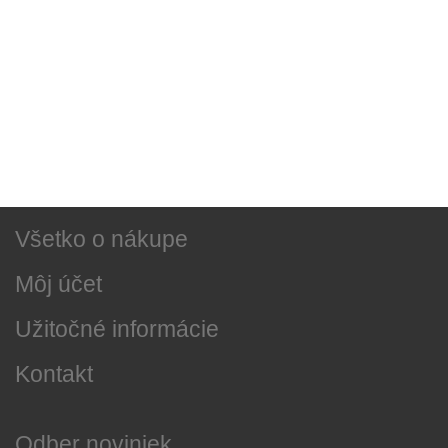
Sociálne siete
Najnovšie správy
O našej firme
Všetko o nákupe
Môj účet
Užitočné informácie
Kontakt
Odber noviniek