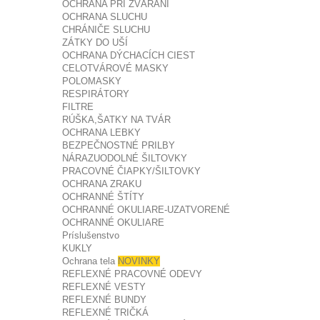
OCHRANA PRI ZVÁRANÍ
OCHRANA SLUCHU
CHRÁNIČE SLUCHU
ZÁTKY DO UŠÍ
OCHRANA DÝCHACÍCH CIEST
CELOTVÁROVÉ MASKY
POLOMASKY
RESPIRÁTORY
FILTRE
RÚŠKA,ŠATKY NA TVÁR
OCHRANA LEBKY
BEZPEČNOSTNÉ PRILBY
NÁRAZUODOLNÉ ŠILTOVKY
PRACOVNÉ ČIAPKY/ŠILTOVKY
OCHRANA ZRAKU
OCHRANNÉ ŠTÍTY
OCHRANNÉ OKULIARE-UZATVORENÉ
OCHRANNÉ OKULIARE
Príslušenstvo
KUKLY
Ochrana tela
NOVINKY
REFLEXNÉ PRACOVNÉ ODEVY
REFLEXNÉ VESTY
REFLEXNÉ BUNDY
REFLEXNÉ TRIČKÁ