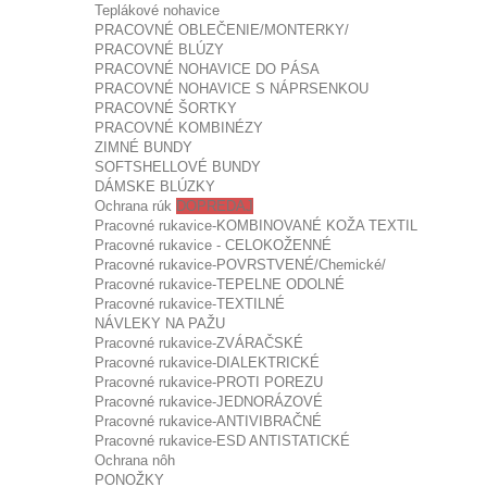
Teplákové nohavice
PRACOVNÉ OBLEČENIE/MONTERKY/
PRACOVNÉ BLÚZY
PRACOVNÉ NOHAVICE DO PÁSA
PRACOVNÉ NOHAVICE S NÁPRSENKOU
PRACOVNÉ ŠORTKY
PRACOVNÉ KOMBINÉZY
ZIMNÉ BUNDY
SOFTSHELLOVÉ BUNDY
DÁMSKE BLÚZKY
Ochrana rúk
DOPREDAJ
Pracovné rukavice-KOMBINOVANÉ KOŽA TEXTIL
Pracovné rukavice - CELOKOŽENNÉ
Pracovné rukavice-POVRSTVENÉ/Chemické/
Pracovné rukavice-TEPELNE ODOLNÉ
Pracovné rukavice-TEXTILNÉ
NÁVLEKY NA PAŽU
Pracovné rukavice-ZVÁRAČSKÉ
Pracovné rukavice-DIALEKTRICKÉ
Pracovné rukavice-PROTI POREZU
Pracovné rukavice-JEDNORÁZOVÉ
Pracovné rukavice-ANTIVIBRAČNÉ
Pracovné rukavice-ESD ANTISTATICKÉ
Ochrana nôh
PONOŽKY