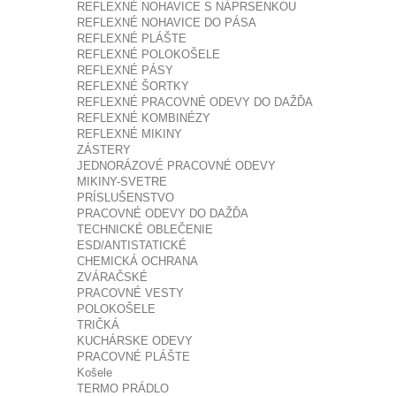
REFLEXNÉ NOHAVICE S NÁPRSENKOU
REFLEXNÉ NOHAVICE DO PÁSA
REFLEXNÉ PLÁŠTE
REFLEXNÉ POLOKOŠELE
REFLEXNÉ PÁSY
REFLEXNÉ ŠORTKY
REFLEXNÉ PRACOVNÉ ODEVY DO DAŽĎA
REFLEXNÉ KOMBINÉZY
REFLEXNÉ MIKINY
ZÁSTERY
JEDNORÁZOVÉ PRACOVNÉ ODEVY
MIKINY-SVETRE
PRÍSLUŠENSTVO
PRACOVNÉ ODEVY DO DAŽĎA
TECHNICKÉ OBLEČENIE
ESD/ANTISTATICKÉ
CHEMICKÁ OCHRANA
ZVÁRAČSKÉ
PRACOVNÉ VESTY
POLOKOŠELE
TRIČKÁ
KUCHÁRSKE ODEVY
PRACOVNÉ PLÁŠTE
Košele
TERMO PRÁDLO