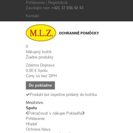
Prihlásenie | Registrácia
Zavolajte nám
+421 37 656 42 43
Kontakt
0
Nákupný košík
Žiadne produkty
Zdarma
Doprava
0,00 €
Spolu
Ceny sú bez DPH
Do pokladne
Produkt bol úspešne pridaný do košíka
Množstvo:
Spolu
Pokračovať v nákupe
Pokladňa
Prihlásenie
Hľadať
Ochrana hlavy