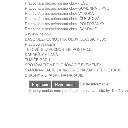
Pracovná a bezpečnostná obuv - ESD
Pracovná a bezpečnostná obuv-GUMENNÁ a PVC
Pracovná a bezpečnostná obuv-VYSOKÁ
Pracovná a bezpečnostná obuv -ČLENKOVÁ
Pracovná a bezpečnostná obuv -POLTOPÁNKY
Pracovná a bezpečnostná obuv -SANDÁLE
Návleky na obuv
BASE BEZPEČNOSTNÁ OBUV CLASSIC PLUS
Práca vo výškach
TELOVÉ BEZPEČNOSTNÉ POSTROJE
KARABÍNY A LANÁ
TLMIČE PÁDU
SPOJOVACIE A POLOHOVACIE ELEMENTY
SAMONAVÍJACIE ZARIADENIE NA ZACHYTENIE PÁDU
BRAŠNY A OPASKY NA NÁRADIE
Ďalšie informácie
Prijímam
Neprijímam
Súbory cookie nám pomáhajú poskytovať služby. Používaním
Ochrana tela
TRIČKÁ
NAŠE PREDAJNE