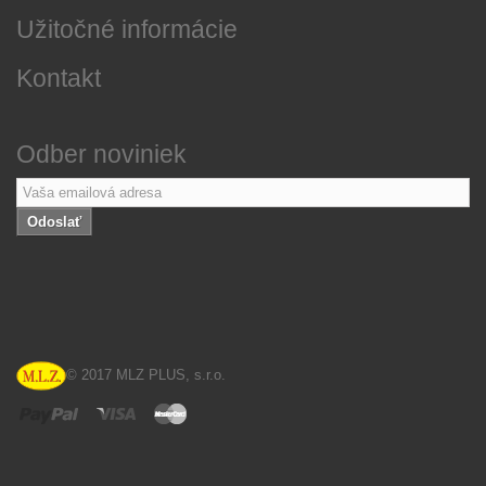
Užitočné informácie
Kontakt
Odber noviniek
Odoslať
© 2017 MLZ PLUS, s.r.o.