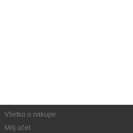
Sociálne siete
Najnovšie správy
O našej firme
Všetko o nákupe
Môj účet