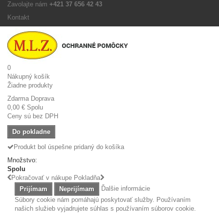
Zavolajte nám
+421 37 656 42 43
Kontakt
0
Nákupný košík
Žiadne produkty
Zdarma
Doprava
0,00 €
Spolu
Ceny sú bez DPH
Do pokladne
Produkt bol úspešne pridaný do košíka
Množstvo:
Spolu
Pokračovať v nákupe
Pokladňa
Ďalšie informácie
Prijímam
Neprijímam
Súbory cookie nám pomáhajú poskytovať služby. Používaním
našich služieb vyjadrujete súhlas s používaním súborov cookie.