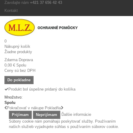
Zavolajte nám
+421 37 656 42 43
Kontakt
0
Nákupný košík
Žiadne produkty
Zdarma
Doprava
0,00 €
Spolu
Ceny sú bez DPH
Do pokladne
Produkt bol úspešne pridaný do košíka
Množstvo:
Spolu
Pokračovať v nákupe
Pokladňa
Ďalšie informácie
Prijímam
Neprijímam
Súbory cookie nám pomáhajú poskytovať služby. Používaním
našich služieb vyjadrujete súhlas s používaním súborov cookie.