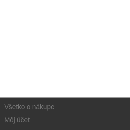
Sociálne siete
Najnovšie správy
O našej firme
Všetko o nákupe
Môj účet