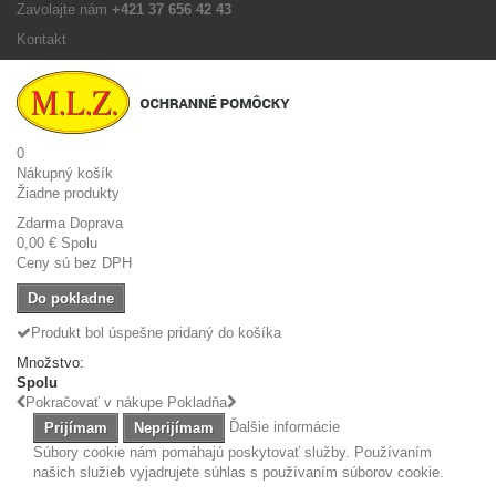
Zavolajte nám
+421 37 656 42 43
Kontakt
0
Nákupný košík
Žiadne produkty
Zdarma
Doprava
0,00 €
Spolu
Ceny sú bez DPH
Do pokladne
Produkt bol úspešne pridaný do košíka
Množstvo:
Spolu
Pokračovať v nákupe
Pokladňa
Ďalšie informácie
Prijímam
Neprijímam
Súbory cookie nám pomáhajú poskytovať služby. Používaním
našich služieb vyjadrujete súhlas s používaním súborov cookie.