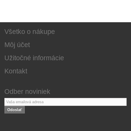
Najnovšie správy
O našej firme
Všetko o nákupe
Môj účet
Užitočné informácie
Kontakt
Odber noviniek
Odoslať