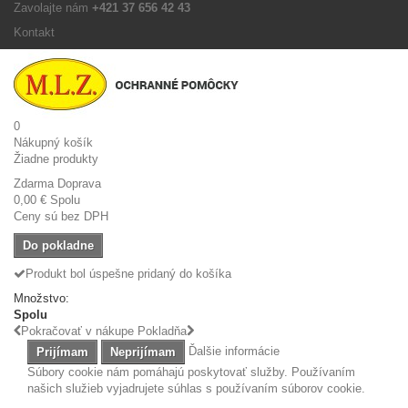
Zavolajte nám
+421 37 656 42 43
Kontakt
0
Nákupný košík
Žiadne produkty
Zdarma
Doprava
0,00 €
Spolu
Ceny sú bez DPH
Do pokladne
Produkt bol úspešne pridaný do košíka
Množstvo:
Spolu
Pokračovať v nákupe
Pokladňa
Ďalšie informácie
Prijímam
Neprijímam
Súbory cookie nám pomáhajú poskytovať služby. Používaním
našich služieb vyjadrujete súhlas s používaním súborov cookie.