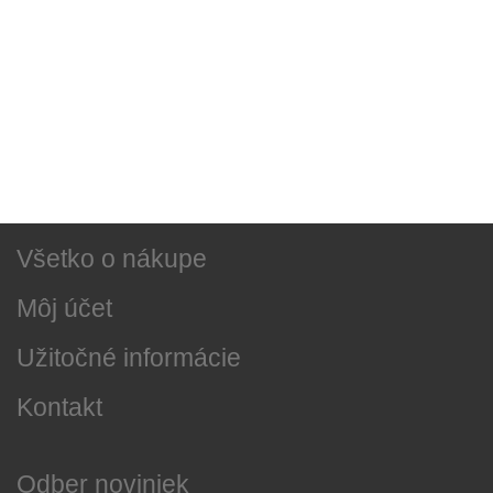
Sociálne siete
Najnovšie správy
O našej firme
Všetko o nákupe
Môj účet
Užitočné informácie
Kontakt
Odber noviniek