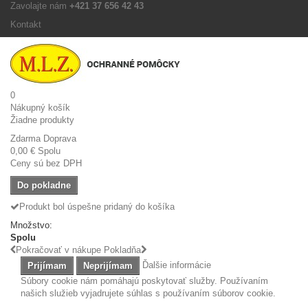
Zavolajte nám
+421 37 656 42 43
Kontakt
0
Nákupný košík
Žiadne produkty
Zdarma
Doprava
0,00 €
Spolu
Ceny sú bez DPH
Do pokladne
Produkt bol úspešne pridaný do košíka
Množstvo:
Spolu
Pokračovať v nákupe
Pokladňa
Ďalšie informácie
Prijímam
Neprijímam
Súbory cookie nám pomáhajú poskytovať služby. Používaním
našich služieb vyjadrujete súhlas s používaním súborov cookie.