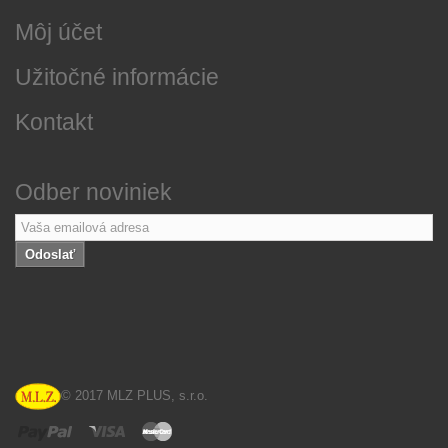
Môj účet
Užitočné informácie
Kontakt
Odber noviniek
Odoslať
© 2017 MLZ PLUS, s.r.o.