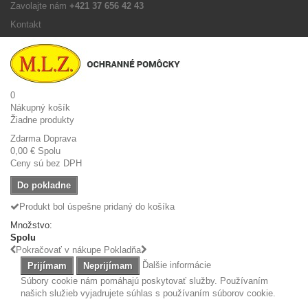
Zavolajte nám
+421 37 656 42 43
Kontakt
0
Nákupný košík
Žiadne produkty
Zdarma
Doprava
0,00 €
Spolu
Ceny sú bez DPH
Do pokladne
Produkt bol úspešne pridaný do košíka
Množstvo:
Spolu
Pokračovať v nákupe
Pokladňa
Ďalšie informácie
Prijímam
Neprijímam
Súbory cookie nám pomáhajú poskytovať služby. Používaním
našich služieb vyjadrujete súhlas s používaním súborov cookie.