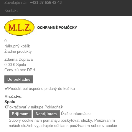
Zavolajte nám
+421 37 656 42 43
Kontakt
0
Nákupný košík
Žiadne produkty
Zdarma
Doprava
0,00 €
Spolu
Ceny sú bez DPH
Do pokladne
Produkt bol úspešne pridaný do košíka
Množstvo:
Spolu
Pokračovať v nákupe
Pokladňa
Ďalšie informácie
Prijímam
Neprijímam
Súbory cookie nám pomáhajú poskytovať služby. Používaním
našich služieb vyjadrujete súhlas s používaním súborov cookie.