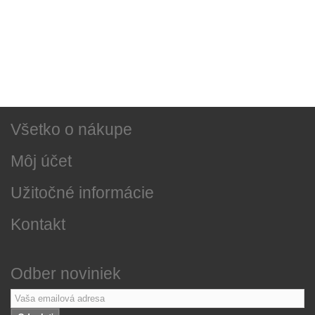
Sociálne siete
Najnovšie správy
O našej firme
Všetko o nákupe
Môj účet
Užitočné informácie
Kontakt
Odber noviniek