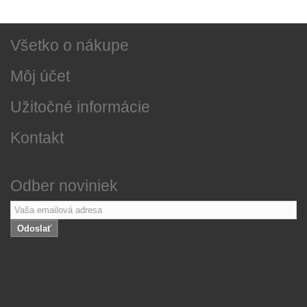
O našej firme
Všetko o nákupe
Môj účet
Užitočné informácie
Kontakt
Odber noviniek
Odoslať