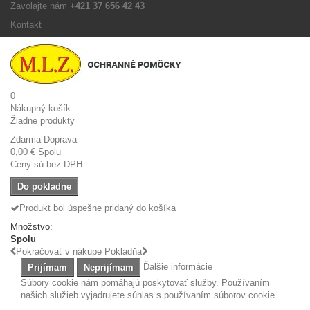
Zavolajte nám
+421 37 656 42 43
Kontakt
0
Nákupný košík
Žiadne produkty
Zdarma
Doprava
0,00 €
Spolu
Ceny sú bez DPH
Do pokladne
Produkt bol úspešne pridaný do košíka
Množstvo:
Spolu
Pokračovať v nákupe
Pokladňa
Ďalšie informácie
Prijímam
Neprijímam
Súbory cookie nám pomáhajú poskytovať služby. Používaním
našich služieb vyjadrujete súhlas s používaním súborov cookie.