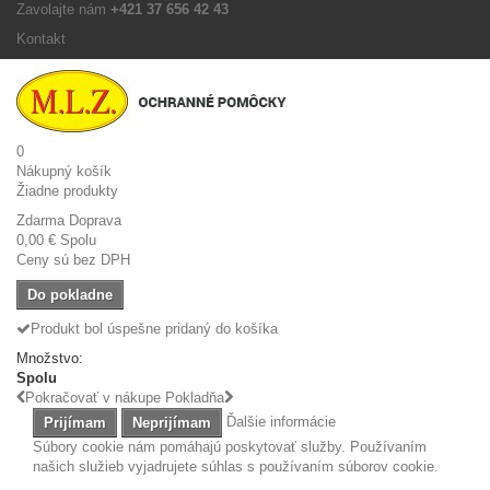
Zavolajte nám
+421 37 656 42 43
Kontakt
0
Nákupný košík
Žiadne produkty
Zdarma
Doprava
0,00 €
Spolu
Ceny sú bez DPH
Do pokladne
Produkt bol úspešne pridaný do košíka
Množstvo:
Spolu
Pokračovať v nákupe
Pokladňa
Ďalšie informácie
Prijímam
Neprijímam
Súbory cookie nám pomáhajú poskytovať služby. Používaním
našich služieb vyjadrujete súhlas s používaním súborov cookie.