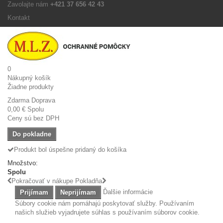
Zavolajte nám
+421 37 656 42 43
Kontakt
0
Nákupný košík
Žiadne produkty
Zdarma
Doprava
0,00 €
Spolu
Ceny sú bez DPH
Do pokladne
Produkt bol úspešne pridaný do košíka
Množstvo:
Spolu
Pokračovať v nákupe
Pokladňa
Ďalšie informácie
Prijímam
Neprijímam
Súbory cookie nám pomáhajú poskytovať služby. Používaním
našich služieb vyjadrujete súhlas s používaním súborov cookie.