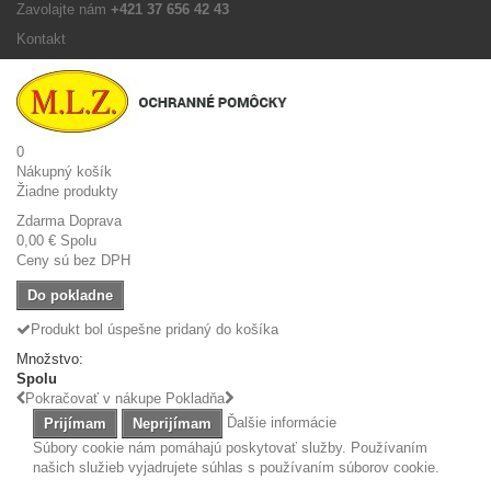
Zavolajte nám
+421 37 656 42 43
Kontakt
0
Nákupný košík
Žiadne produkty
Zdarma
Doprava
0,00 €
Spolu
Ceny sú bez DPH
Do pokladne
Produkt bol úspešne pridaný do košíka
Množstvo:
Spolu
Pokračovať v nákupe
Pokladňa
Ďalšie informácie
Prijímam
Neprijímam
Súbory cookie nám pomáhajú poskytovať služby. Používaním
našich služieb vyjadrujete súhlas s používaním súborov cookie.