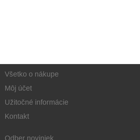
Sociálne siete
Najnovšie správy
O našej firme
Všetko o nákupe
Môj účet
Užitočné informácie
Kontakt
Odber noviniek