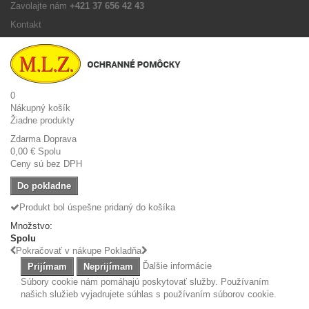
Zavolajte nám
+421 37 656 42 43
Kontakt
0
Nákupný košík
Žiadne produkty
Zdarma
Doprava
0,00 €
Spolu
Ceny sú bez DPH
Do pokladne
Produkt bol úspešne pridaný do košíka
Množstvo:
Spolu
Pokračovať v nákupe
Pokladňa
Ďalšie informácie
Prijímam
Neprijímam
Súbory cookie nám pomáhajú poskytovať služby. Používaním
našich služieb vyjadrujete súhlas s používaním súborov cookie.