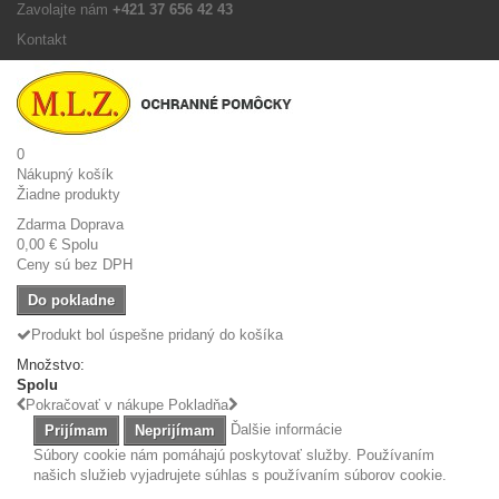
Zavolajte nám
+421 37 656 42 43
Kontakt
0
Nákupný košík
Žiadne produkty
Zdarma
Doprava
0,00 €
Spolu
Ceny sú bez DPH
Do pokladne
Produkt bol úspešne pridaný do košíka
Množstvo:
Spolu
Pokračovať v nákupe
Pokladňa
Ďalšie informácie
Prijímam
Neprijímam
Súbory cookie nám pomáhajú poskytovať služby. Používaním
našich služieb vyjadrujete súhlas s používaním súborov cookie.