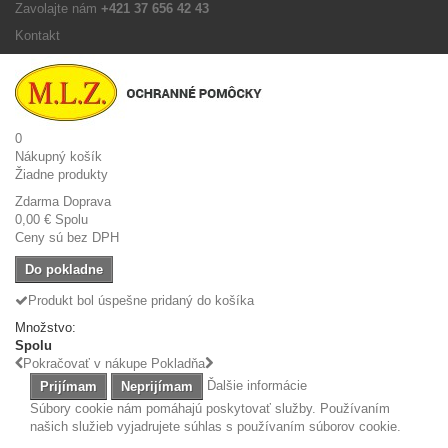
Zavolajte nám
+421 37 656 42 43
Kontakt
0
Nákupný košík
Žiadne produkty
Zdarma
Doprava
0,00 €
Spolu
Ceny sú bez DPH
Do pokladne
Produkt bol úspešne pridaný do košíka
Množstvo:
Spolu
Pokračovať v nákupe
Pokladňa
Ďalšie informácie
Prijímam
Neprijímam
Súbory cookie nám pomáhajú poskytovať služby. Používaním
našich služieb vyjadrujete súhlas s používaním súborov cookie.