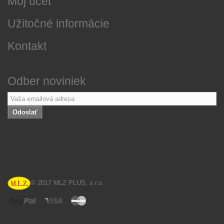
Môj účet
Užitočné informácie
Kontakt
Odber noviniek
Odoslať
© 2017 MLZ PLUS, s.r.o.