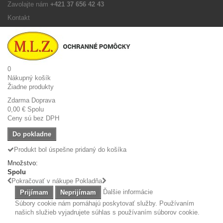
Zavolajte nám
+421 37 656 42 43
Kontakt
0
Nákupný košík
Žiadne produkty
Zdarma
Doprava
0,00 €
Spolu
Ceny sú bez DPH
Do pokladne
Produkt bol úspešne pridaný do košíka
Množstvo:
Spolu
Pokračovať v nákupe
Pokladňa
Ďalšie informácie
Prijímam
Neprijímam
Súbory cookie nám pomáhajú poskytovať služby. Používaním
našich služieb vyjadrujete súhlas s používaním súborov cookie.