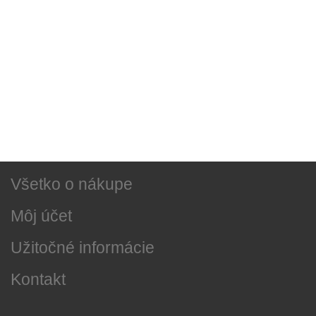
Sociálne siete
Najnovšie správy
O našej firme
Všetko o nákupe
Môj účet
Užitočné informácie
Kontakt