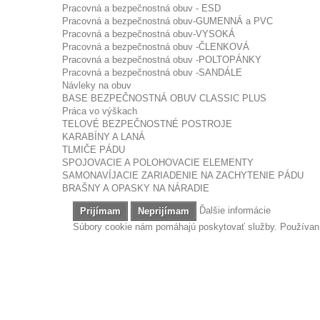
Pracovná a bezpečnostná obuv - ESD
Pracovná a bezpečnostná obuv-GUMENNÁ a PVC
Pracovná a bezpečnostná obuv-VYSOKÁ
Pracovná a bezpečnostná obuv -ČLENKOVÁ
Pracovná a bezpečnostná obuv -POLTOPÁNKY
Pracovná a bezpečnostná obuv -SANDÁLE
Návleky na obuv
BASE BEZPEČNOSTNÁ OBUV CLASSIC PLUS
Práca vo výškach
TELOVÉ BEZPEČNOSTNÉ POSTROJE
KARABÍNY A LANÁ
TLMIČE PÁDU
SPOJOVACIE A POLOHOVACIE ELEMENTY
SAMONAVÍJACIE ZARIADENIE NA ZACHYTENIE PÁDU
BRAŠNY A OPASKY NA NÁRADIE
Ďalšie informácie
Prijímam
Neprijímam
Súbory cookie nám pomáhajú poskytovať služby. Používaním
Ochrana nôh
OCHRANA NÔH
NAŠE PREDAJNE