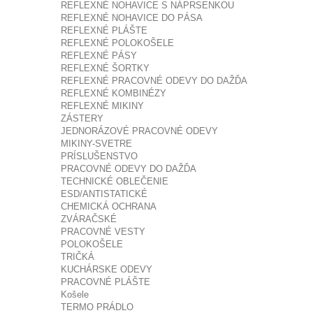
REFLEXNÉ NOHAVICE S NÁPRSENKOU
REFLEXNÉ NOHAVICE DO PÁSA
REFLEXNÉ PLÁŠTE
REFLEXNÉ POLOKOŠELE
REFLEXNÉ PÁSY
REFLEXNÉ ŠORTKY
REFLEXNÉ PRACOVNÉ ODEVY DO DAŽĎA
REFLEXNÉ KOMBINÉZY
REFLEXNÉ MIKINY
ZÁSTERY
JEDNORÁZOVÉ PRACOVNÉ ODEVY
MIKINY-SVETRE
PRÍSLUŠENSTVO
PRACOVNÉ ODEVY DO DAŽĎA
TECHNICKÉ OBLEČENIE
ESD/ANTISTATICKÉ
CHEMICKÁ OCHRANA
ZVÁRAČSKÉ
PRACOVNÉ VESTY
POLOKOŠELE
TRIČKÁ
KUCHÁRSKE ODEVY
PRACOVNÉ PLÁŠTE
Košele
TERMO PRÁDLO