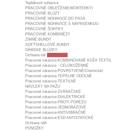
Teplákové nohavice
PRACOVNÉ OBLEČENIE/MONTERKY/
PRACOVNÉ BLÚZY
PRACOVNÉ NOHAVICE DO PÁSA
PRACOVNÉ NOHAVICE S NÁPRSENKOU
PRACOVNÉ ŠORTKY
PRACOVNÉ KOMBINÉZY
ZIMNÉ BUNDY
SOFTSHELLOVÉ BUNDY
DÁMSKE BLÚZKY
Ochrana rúk
DOPREDAJ
Pracovné rukavice-KOMBINOVANÉ KOŽA TEXTIL
Pracovné rukavice - CELOKOŽENNÉ
Pracovné rukavice-POVRSTVENÉ/Chemické/
Pracovné rukavice-TEPELNE ODOLNÉ
Pracovné rukavice-TEXTILNÉ
NÁVLEKY NA PAŽU
Pracovné rukavice-ZVÁRAČSKÉ
Pracovné rukavice-DIALEKTRICKÉ
Pracovné rukavice-PROTI POREZU
Pracovné rukavice-JEDNORÁZOVÉ
Pracovné rukavice-ANTIVIBRAČNÉ
Pracovné rukavice-ESD ANTISTATICKÉ
Ochrana nôh
PONOŽKY