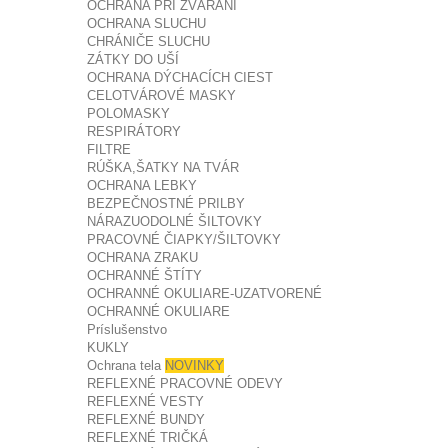
OCHRANA PRI ZVÁRANÍ
OCHRANA SLUCHU
CHRÁNIČE SLUCHU
ZÁTKY DO UŠÍ
OCHRANA DÝCHACÍCH CIEST
CELOTVÁROVÉ MASKY
POLOMASKY
RESPIRÁTORY
FILTRE
RÚŠKA,ŠATKY NA TVÁR
OCHRANA LEBKY
BEZPEČNOSTNÉ PRILBY
NÁRAZUODOLNÉ ŠILTOVKY
PRACOVNÉ ČIAPKY/ŠILTOVKY
OCHRANA ZRAKU
OCHRANNÉ ŠTÍTY
OCHRANNÉ OKULIARE-UZATVORENÉ
OCHRANNÉ OKULIARE
Príslušenstvo
KUKLY
Ochrana tela
NOVINKY
REFLEXNÉ PRACOVNÉ ODEVY
REFLEXNÉ VESTY
REFLEXNÉ BUNDY
REFLEXNÉ TRIČKÁ