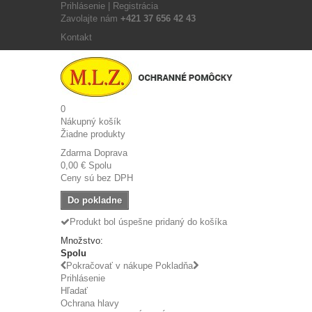
Prihlásenie | Registrácia
Zavolajte nám
+421 37 656 42 43
Kontakt
0
Nákupný košík
Žiadne produkty
Zdarma
Doprava
0,00 €
Spolu
Ceny sú bez DPH
Do pokladne
Produkt bol úspešne pridaný do košíka
Množstvo:
Spolu
Pokračovať v nákupe
Pokladňa
Prihlásenie
Hľadať
Ochrana hlavy