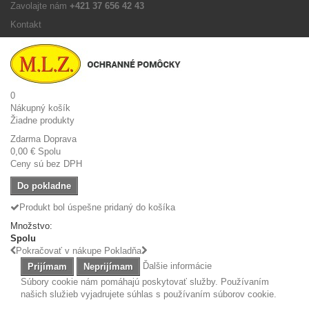
Zavolajte nám
+421 37 656 42 43
Kontakt
0
Nákupný košík
Žiadne produkty
Zdarma
Doprava
0,00 €
Spolu
Ceny sú bez DPH
Do pokladne
Produkt bol úspešne pridaný do košíka
Množstvo:
Spolu
Pokračovať v nákupe
Pokladňa
Ďalšie informácie
Prijímam
Neprijímam
Súbory cookie nám pomáhajú poskytovať služby. Používaním
našich služieb vyjadrujete súhlas s používaním súborov cookie.