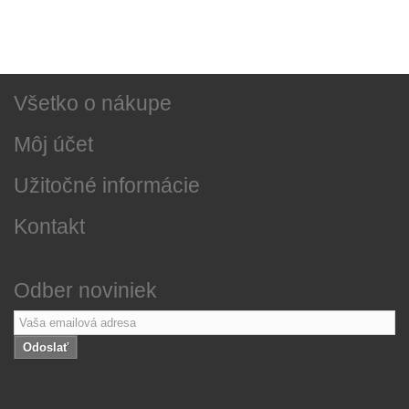
Najnovšie správy
O našej firme
Všetko o nákupe
Môj účet
Užitočné informácie
Kontakt
Odber noviniek
Odoslať