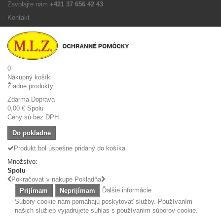
Zavolajte nám
+421 37 656 42 43
Kontakt
0
Nákupný košík
Žiadne produkty
Zdarma
Doprava
0,00 €
Spolu
Ceny sú bez DPH
Do pokladne
Produkt bol úspešne pridaný do košíka
Množstvo:
Spolu
Pokračovať v nákupe
Pokladňa
Ďalšie informácie
Prijímam
Neprijímam
Súbory cookie nám pomáhajú poskytovať služby. Používaním
našich služieb vyjadrujete súhlas s používaním súborov cookie.