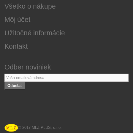
Všetko o nákupe
Môj účet
Užitočné informácie
Kontakt
Odber noviniek
Odoslať
© 2017 MLZ PLUS, s.r.o.