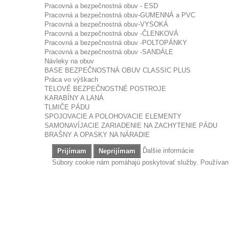
Pracovná a bezpečnostná obuv - ESD
Pracovná a bezpečnostná obuv-GUMENNÁ a PVC
Pracovná a bezpečnostná obuv-VYSOKÁ
Pracovná a bezpečnostná obuv -ČLENKOVÁ
Pracovná a bezpečnostná obuv -POLTOPÁNKY
Pracovná a bezpečnostná obuv -SANDÁLE
Návleky na obuv
BASE BEZPEČNOSTNÁ OBUV CLASSIC PLUS
Práca vo výškach
TELOVÉ BEZPEČNOSTNÉ POSTROJE
KARABÍNY A LANÁ
TLMIČE PÁDU
SPOJOVACIE A POLOHOVACIE ELEMENTY
SAMONAVÍJACIE ZARIADENIE NA ZACHYTENIE PÁDU
BRAŠNY A OPASKY NA NÁRADIE
Ďalšie informácie
Prijímam
Neprijímam
Súbory cookie nám pomáhajú poskytovať služby. Používaním
S434 Vetrovka Iona Lite Bomber