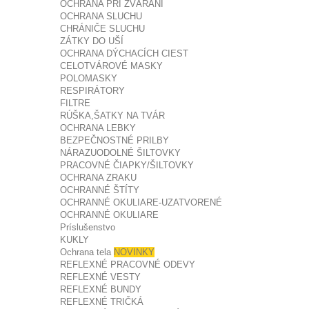
OCHRANA PRI ZVÁRANÍ
OCHRANA SLUCHU
CHRÁNIČE SLUCHU
ZÁTKY DO UŠÍ
OCHRANA DÝCHACÍCH CIEST
CELOTVÁROVÉ MASKY
POLOMASKY
RESPIRÁTORY
FILTRE
RÚŠKA,ŠATKY NA TVÁR
OCHRANA LEBKY
BEZPEČNOSTNÉ PRILBY
NÁRAZUODOLNÉ ŠILTOVKY
PRACOVNÉ ČIAPKY/ŠILTOVKY
OCHRANA ZRAKU
OCHRANNÉ ŠTÍTY
OCHRANNÉ OKULIARE-UZATVORENÉ
OCHRANNÉ OKULIARE
Príslušenstvo
KUKLY
Ochrana tela
NOVINKY
REFLEXNÉ PRACOVNÉ ODEVY
REFLEXNÉ VESTY
REFLEXNÉ BUNDY
REFLEXNÉ TRIČKÁ