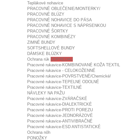
Teplákové nohavice
PRACOVNÉ OBLEČENIE/MONTERKY/
PRACOVNÉ BLÚZY
PRACOVNÉ NOHAVICE DO PÁSA
PRACOVNÉ NOHAVICE S NÁPRSENKOU
PRACOVNÉ ŠORTKY
PRACOVNÉ KOMBINÉZY
ZIMNÉ BUNDY
SOFTSHELLOVÉ BUNDY
DÁMSKE BLÚZKY
Ochrana rúk
DOPREDAJ
Pracovné rukavice-KOMBINOVANÉ KOŽA TEXTIL
Pracovné rukavice - CELOKOŽENNÉ
Pracovné rukavice-POVRSTVENÉ/Chemické/
Pracovné rukavice-TEPELNE ODOLNÉ
Pracovné rukavice-TEXTILNÉ
NÁVLEKY NA PAŽU
Pracovné rukavice-ZVÁRAČSKÉ
Pracovné rukavice-DIALEKTRICKÉ
Pracovné rukavice-PROTI POREZU
Pracovné rukavice-JEDNORÁZOVÉ
Pracovné rukavice-ANTIVIBRAČNÉ
Pracovné rukavice-ESD ANTISTATICKÉ
Ochrana nôh
PONOŽKY