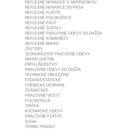
REFLEXNÉ NOHAVICE S NÁPRSENKOU
REFLEXNÉ NOHAVICE DO PÁSA
REFLEXNÉ PLÁŠTE
REFLEXNÉ POLOKOŠELE
REFLEXNÉ PÁSY
REFLEXNÉ ŠORTKY
REFLEXNÉ PRACOVNÉ ODEVY DO DAŽĎA
REFLEXNÉ KOMBINÉZY
REFLEXNÉ MIKINY
ZÁSTERY
JEDNORÁZOVÉ PRACOVNÉ ODEVY
MIKINY-SVETRE
PRÍSLUŠENSTVO
PRACOVNÉ ODEVY DO DAŽĎA
TECHNICKÉ OBLEČENIE
ESD/ANTISTATICKÉ
CHEMICKÁ OCHRANA
ZVÁRAČSKÉ
PRACOVNÉ VESTY
POLOKOŠELE
TRIČKÁ
KUCHÁRSKE ODEVY
PRACOVNÉ PLÁŠTE
Košele
TERMO PRÁDLO