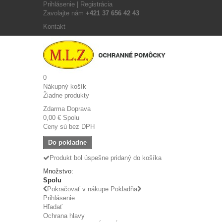
Prihlásenie | Registrácia
Zavolajte nám
+421 37 656 42 43
Kontakt
0
Nákupný košík
Žiadne produkty
Zdarma
Doprava
0,00 €
Spolu
Ceny sú bez DPH
Do pokladne
Produkt bol úspešne pridaný do košíka
Množstvo:
Spolu
Pokračovať v nákupe
Pokladňa
Prihlásenie
Hľadať
Ochrana hlavy