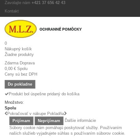
Zavolajte nám
+421 37 656 42 43
Kontakt
0
Nákupný košík
Žiadne produkty
Zdarma
Doprava
0,00 €
Spolu
Ceny sú bez DPH
Do pokladne
Produkt bol úspešne pridaný do košíka
Množstvo:
Spolu
Pokračovať v nákupe
Pokladňa
Ďalšie informácie
Prijímam
Neprijímam
Súbory cookie nám pomáhajú poskytovať služby. Používaním
našich služieb vyjadrujete súhlas s používaním súborov cookie.