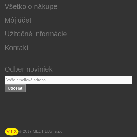
Všetko o nákupe
Môj účet
Užitočné informácie
Kontakt
Odber noviniek
Odoslať
© 2017 MLZ PLUS, s.r.o.