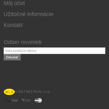
Môj účet
Užitočné informácie
Kontakt
Odber noviniek
Odoslať
© 2017 MLZ PLUS, s.r.o.