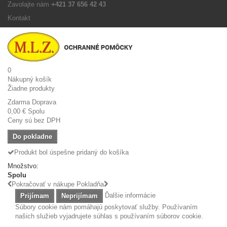
Zavolajte nám
+421 37 656 42 43
Kontakt
0
Nákupný košík
Žiadne produkty
Zdarma
Doprava
0,00 €
Spolu
Ceny sú bez DPH
Do pokladne
Produkt bol úspešne pridaný do košíka
Množstvo:
Spolu
Pokračovať v nákupe
Pokladňa
Ďalšie informácie
Prijímam
Neprijímam
Súbory cookie nám pomáhajú poskytovať služby. Používaním
našich služieb vyjadrujete súhlas s používaním súborov cookie.