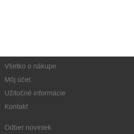
Sociálne siete
Najnovšie správy
O našej firme
Všetko o nákupe
Môj účet
Užitočné informácie
Kontakt
Odber noviniek