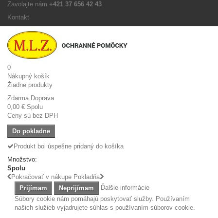
Zavolajte nám
+421 37 656 42 43
Kontakt
0
Nákupný košík
Žiadne produkty
Zdarma
Doprava
0,00 €
Spolu
Ceny sú bez DPH
Do pokladne
Produkt bol úspešne pridaný do košíka
Množstvo:
Spolu
Pokračovať v nákupe
Pokladňa
Ďalšie informácie
Prijímam
Neprijímam
Súbory cookie nám pomáhajú poskytovať služby. Používaním
našich služieb vyjadrujete súhlas s používaním súborov cookie.