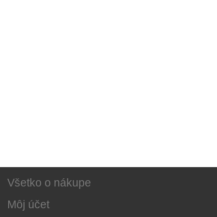
Sociálne siete
Najnovšie správy
O našej firme
Všetko o nákupe
Môj účet