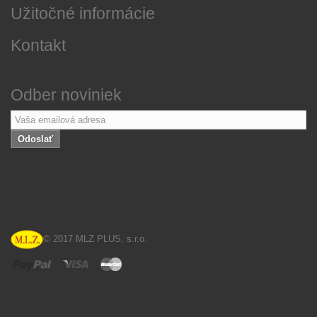
Užitočné informácie
Kontakt
Odber noviniek
Odoslať
© 2017 MLZ PLUS, s.r.o.